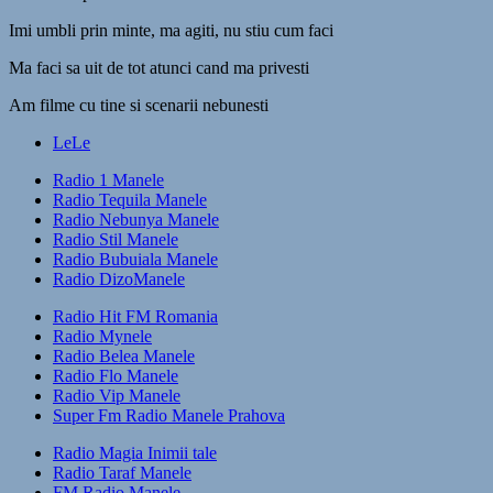
Imi umbli prin minte, ma agiti, nu stiu cum faci
Ma faci sa uit de tot atunci cand ma privesti
Am filme cu tine si scenarii nebunesti
LeLe
Radio 1 Manele
Radio Tequila Manele
Radio Nebunya Manele
Radio Stil Manele
Radio Bubuiala Manele
Radio DizoManele
Radio Hit FM Romania
Radio Mynele
Radio Belea Manele
Radio Flo Manele
Radio Vip Manele
Super Fm Radio Manele Prahova
Radio Magia Inimii tale
Radio Taraf Manele
FM Radio Manele