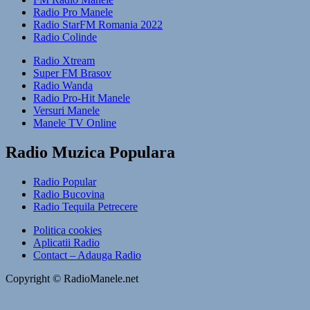
Radio Pro Manele
Radio StarFM Romania 2022
Radio Colinde
Radio Xtream
Super FM Brasov
Radio Wanda
Radio Pro-Hit Manele
Versuri Manele
Manele TV Online
Radio Muzica Populara
Radio Popular
Radio Bucovina
Radio Tequila Petrecere
Politica cookies
Aplicatii Radio
Contact – Adauga Radio
Copyright © RadioManele.net